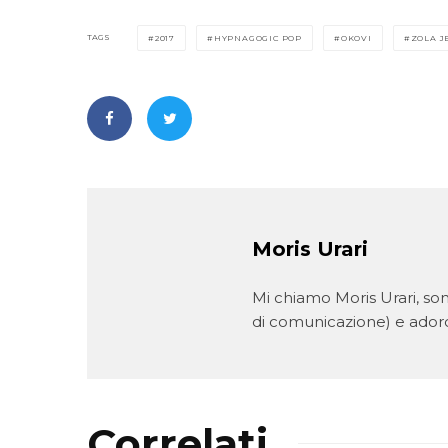
TAGS
2017
HYPNAGOGIC POP
OKOVI
ZOLA J
Moris Urari
Mi chiamo Moris Urari, son
di comunicazione) e adoro
Correlati