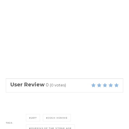
User Review
0
(
0
votes)
2017
JOSH HOMME
TAGS
QUEENS OF THE STONE AGE