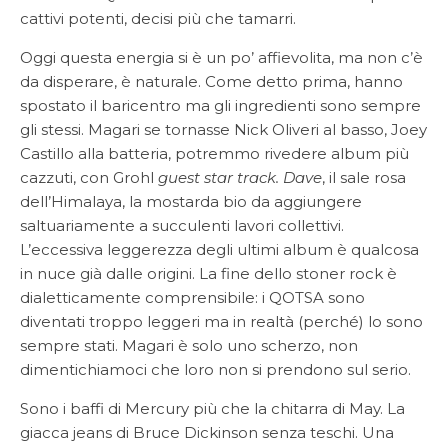
cattivi potenti, decisi più che tamarri.
Oggi questa energia si è un po’ affievolita, ma non c’è
da disperare, è naturale. Come detto prima, hanno
spostato il baricentro ma gli ingredienti sono sempre
gli stessi. Magari se tornasse Nick Oliveri al basso, Joey
Castillo alla batteria, potremmo rivedere album più
cazzuti, con Grohl
guest star track. Dave
, il sale rosa
dell’Himalaya, la mostarda bio da aggiungere
saltuariamente a succulenti lavori collettivi.
L’eccessiva leggerezza degli ultimi album è qualcosa
in nuce già dalle origini. La fine dello stoner rock è
dialetticamente comprensibile: i QOTSA sono
diventati troppo leggeri ma in realtà (perché) lo sono
sempre stati. Magari è solo uno scherzo, non
dimentichiamoci che loro non si prendono sul serio.
Sono i baffi di Mercury più che la chitarra di May. La
giacca jeans di Bruce Dickinson senza teschi. Una