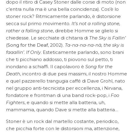
dopo il ritiro di Casey Stoner dalle corse di moto (non
c’entra nulla ma è una bella coincidenza). Cos’è lo
stoner rock? Ritmicamente parlando, è distorsione
secca sul primo movimento.
It’s not a rolling stone,
rather a falling stone
, direbbe Homme se glielo si
chiedesse. Le secchiate di chitarra di
The Sky is Fallin’
(
Song for the Deaf
, 2002).
Ta-na-na-na-nà, the sky is
faaallin’
.
If Only
. Esteticamente parlando, sono brani
che ti picchiano addosso, ti piovono sul petto, ti
inondano a schiaffi. Il capolavoro è
Song for the
Death
, incontro di due pesi massimi, il nostro Homme
e quel pazzerello trangugia caffé di Dave Grohl, nato
nel gruppo anti-tecnicista per eccellenza, i Nirvana,
fondatore e frontman di una band rock-pop, i
Foo
Fighters
, e quando si mette alla batteria, uh,
mammamia, quando Dave si mette alla batteria…
Stoner è un rock dal martello costante, periodico,
che picchia forte con le distorsioni ma, attenzione,