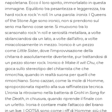
napoletana. Ecco il loro spirito, immortalato in questa
immagine. Equilibrio tra pesantezza e leggerezza, tra
hard rock e rock ‘n roll. In una parola:
ironia
. I Queens
of the Stone Age sono ironici, non si prendono sul
serio ma fanno cose serie. Si muovono tra lo
scansonato rock ‘n roll e seriosità metallara, a volte
sbilanciandosi da un lato, a volte dall’altro, a volte
miracolosamente in mezzo. Ironico è un pezzo
come
Little Sister
, dove l’improvvisazione della
chitarra è assolutamente divertente, pur trattandosi di
un pezzo stoner rock. Ironico è
Make it wit Chu
, che
gioca sullo stereotipo del chitarrista che che
rimorchia, quando in realtà suona per quelli che
rimorchiano. Sono cazzari, come la mole di Homme,
sproporzionata rispetto alla sua raffinatezza tecnica.
L’ironia la ritroviamo nella batteria di Grohl in
Song for
the Death
, in chiusura, quando riprende il finale con
un urletto. Ironia è
contare male l’attacco del brano
in un live
. I QOTSA sono come i riff di Homme: più che