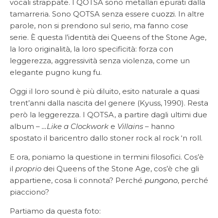
vocali strappate. I QOTSA sono metallari epurati dalla
tamarreria. Sono QOTSA senza essere
cuozzi
. In altre
parole, non si prendono sul serio, ma fanno cose
serie. È questa l’identità dei Queens of the Stone Age,
la loro originalità, la loro specificità: forza con
leggerezza, aggressività senza violenza, come un
elegante pugno kung fu.
Oggi il loro sound è più diluito, esito naturale a quasi
trent’anni dalla nascita del genere (Kyuss, 1990). Resta
però la leggerezza. I QOTSA, a partire dagli ultimi due
album –
…Like a Clockwork
e
Villains
– hanno
spostato il baricentro dallo stoner rock al rock ‘n roll.
E ora, poniamo la questione in termini filosofici. Cos’è
il
proprio
dei Queens of the Stone Age, cos’è che gli
appartiene, cosa li connota? Perché
pungono
, perché
piacciono?
Partiamo da questa foto: