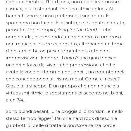
contrariamente all’hard rock, non cede ai virtuosismi
casinari, piuttosto mantiene una ritmica blues. Al
barocchismo virtuoso preferisce il sincopato. È
sporco ma non lurido. È asciutto, selezionato, contato,
pensato. Per esempio,
Song for the Death
– che
nome dark-, pur essendo un brano molto rumoroso
non manca di essere cadenzato, alternando un tema
di chitarra e basso pesantemente distorto con
improvvisazioni leggere. Il
quid
è una gran tecnica,
una gran forza dal vivo – che progressione che ha
avuto la voce di Homme negli anni -, un potente rock
che concede poco al lirismo metal. Come ci riesce?
Grazie alla sincope. È un gruppo che non rinuncia a
virtuosismi ritmici, a spostamenti di accento nei brani,
a un 7/4.
Sono quindi pesanti, una pioggia di distorsioni, e nello
stesso tempo
leggeri
. Più che hard rock di teschi e
giubbotti di pelle si tratta di
hardcore
senza corde