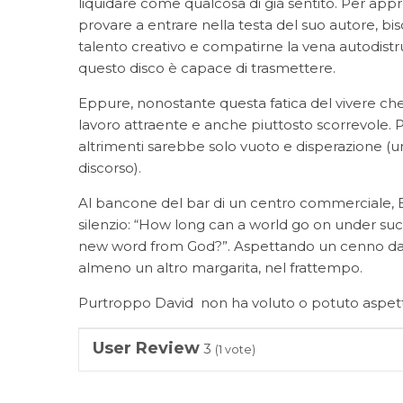
liquidare come qualcosa di già sentito. Per appr
provare a entrare nella testa del suo autore, bi
talento creativo e compatirne la vena autodistrutt
questo disco è capace di trasmettere.
Eppure, nonostante questa fatica del vivere che
lavoro attraente e anche piuttosto scorrevole.
altrimenti sarebbe solo vuoto e disperazione (uno 
discorso).
Al bancone del bar di un centro commerciale, 
silenzio: “How long can a world go on under su
new word from God?”. Aspettando un cenno dall’
almeno un altro margarita, nel frattempo.
Purtroppo David non ha voluto o potuto aspet
User Review
3
(
1
vote)