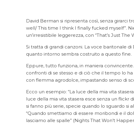
David Berman si ripresenta così, senza girarci 
well/ This time I think I finally fucked myself”.
un’irresistibile leggerezza, con “That’s Just The 
Si tratta di grandi canzoni. La voce baritonale di
quanto intorno sembra costruito a questo fine.
Eppure, tutto funziona, in maniera convincente.
confronti di se stesso e di ciò che il tempo lo ha
con flemma agrodolce, impastando senso di scon
Ecco un esempio: “La luce della mia vita stase
luce della mia vita stasera esce senza un flickr 
si fanno più serie, specie quando lo sguardo si a
“Quando smettiamo di essere moribondi e il dolor
lasciamo alle spalle” (Nights That Won’t Happen