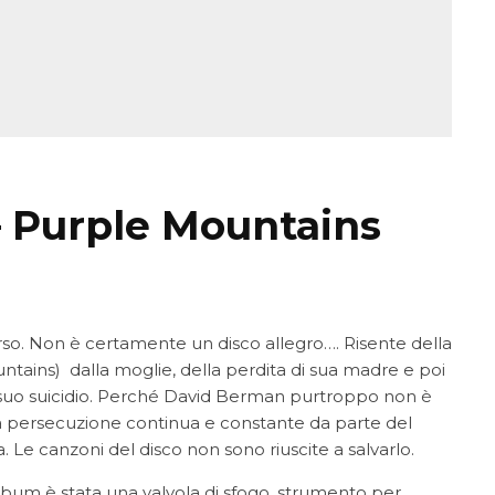
– Purple Mountains
so. Non è certamente un disco allegro…. Risente della
ntains) dalla moglie, della perdita di sua madre e poi
l suo suicidio. Perché David Berman purtroppo non è
una persecuzione continua e constante da parte del
a. Le canzoni del disco non sono riuscite a salvarlo.
l’album è stata una valvola di sfogo, strumento per