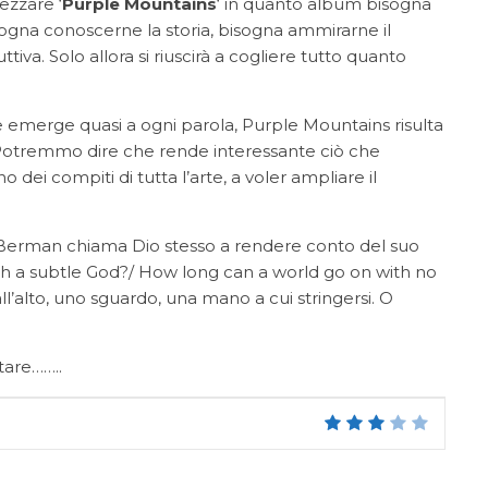
ezzare ‘
Purple Mountains
‘ in quanto album bisogna
sogna conoscerne la storia, bisogna ammirarne il
iva. Solo allora si riuscirà a cogliere tutto quanto
 emerge quasi a ogni parola, Purple Mountains risulta
 Potremmo dire che rende interessante ciò che
dei compiti di tutta l’arte, a voler ampliare il
Berman chiama Dio stesso a rendere conto del suo
ch a subtle God?/ How long can a world go on with no
alto, uno sguardo, una mano a cui stringersi. O
tare……..