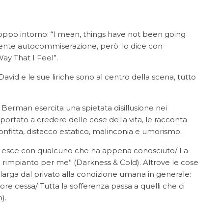
troppo intorno: “I mean, things have not been going
 Niente autocommiserazione, però: lo dice con
Way That I Feel”.
 David e le sue liriche sono al centro della scena, tutto
 Berman esercita una spietata disillusione nei
 portato a credere delle cose della vita, le racconta
fitta, distacco estatico, malinconia e umorismo.
ra esce con qualcuno che ha appena conosciuto/ La
di rimpianto per me” (Darkness & Cold). Altrove le cose
llarga dal privato alla condizione umana in generale:
e cessa/ Tutta la sofferenza passa a quelli che ci
).