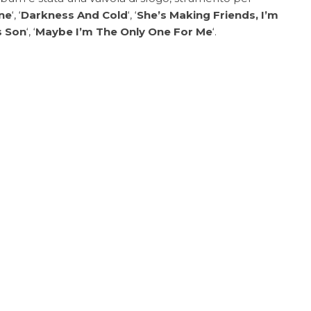
one
‘, ‘
Darkness And Cold
‘, ‘
She’s Making Friends, I’m
s Son
‘, ‘
Maybe I’m The Only One For Me
‘.