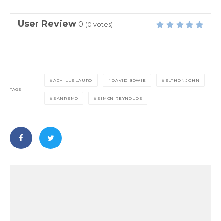
User Review
0
(
0
votes)
ACHILLE LAURO
DAVID BOWIE
ELTHON JOHN
TAGS
SANREMO
SIMON REYNOLDS