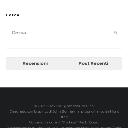
Cerca
Recensioni
Post Recenti
©2017-2023 The Synthposium Clan
Disegnato con lo spirito di John Bonham al proprio fianco da Moris
Urari.
Contenuti a cura di "the boss" Paolo Bosso.
Passione per la musica a cura di un anonimo bresciano di nome Fabio.