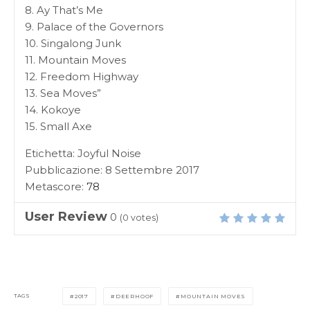
8. Ay That’s Me
9. Palace of the Governors
10. Singalong Junk
11. Mountain Moves
12. Freedom Highway
13. Sea Moves”
14. Kokoye
15. Small Axe
Etichetta: Joyful Noise
Pubblicazione: 8 Settembre 2017
Metascore:
78
User Review
0
(
0
votes)
TAGS
2017
DEERHOOF
MOUNTAIN MOVES