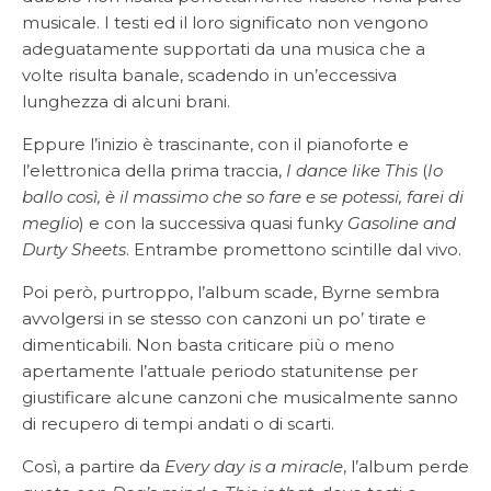
musicale. I testi ed il loro significato non vengono
adeguatamente supportati da una musica che a
volte risulta banale, scadendo in un’eccessiva
lunghezza di alcuni brani.
Eppure l’inizio è trascinante, con il pianoforte e
l’elettronica della prima traccia,
I dance like This
(
Io
ballo così, è il massimo che so fare e se potessi, farei di
meglio
) e con la successiva quasi funky
Gasoline and
Durty Sheets
. Entrambe promettono scintille dal vivo.
Poi però, purtroppo, l’album scade, Byrne sembra
avvolgersi in se stesso con canzoni un po’ tirate e
dimenticabili. Non basta criticare più o meno
apertamente l’attuale periodo statunitense per
giustificare alcune canzoni che musicalmente sanno
di recupero di tempi andati o di scarti.
Così, a partire da
Every day is a miracle
, l’album perde