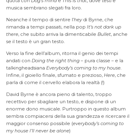
quota con
Dog’s mind
e
This is that
, dove testi e
musica sembrano slegati fra loro.
Neanche il tempo di sentire l’
hey
di Byrne, che
rimanda a tempi passati, nella pop
It’s not dark up
there
, che subito arriva la dimenticabile
Bullet
, anche
se il testo è un gran testo.
Verso la fine dell’album, ritorna il genio dei tempi
andati con
Doing the right thing
– pura classe – e la
talkingheadsiana
Everybody’s coming to my house
.
Infine, il gioiello finale, sfumato e prezioso,
Here
, che
parla di come il cervello elabora la realtà (!)
David Byrne è ancora pieno di talento, troppo
recettivo per sbagliare un testo, e dispone di un
enorme dono musicale. Purtroppo in questo album
sembra compiacersi della sua grandezza e ricercare il
maggior consenso possibile (
everybody’s coming to
my house I’ll never be alone
)