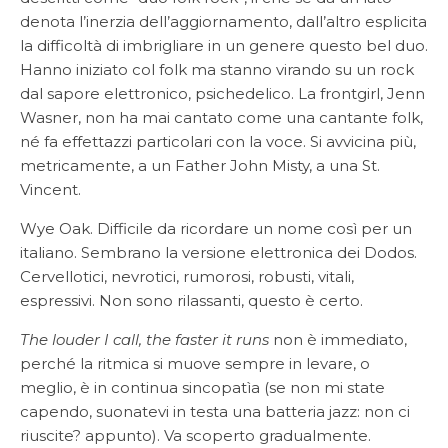
denota l’inerzia dell’aggiornamento, dall’altro esplicita
la difficoltà di imbrigliare in un genere questo bel duo.
Hanno iniziato col folk ma stanno virando su un rock
dal sapore elettronico, psichedelico. La frontgirl, Jenn
Wasner, non ha mai cantato come una cantante folk,
né fa effettazzi particolari con la voce. Si avvicina più,
metricamente, a un Father John Misty, a una St.
Vincent.
Wye Oak. Difficile da ricordare un nome così per un
italiano. Sembrano la versione elettronica dei Dodos.
Cervellotici, nevrotici, rumorosi, robusti, vitali,
espressivi. Non sono rilassanti, questo è certo.
The louder I call, the faster it runs
non è immediato,
perché la ritmica si muove sempre in levare, o
meglio, è in continua sincopatìa (se non mi state
capendo, suonatevi in testa una batteria jazz: non ci
riuscite? appunto). Va scoperto gradualmente.