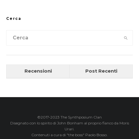
Cerca
Recensioni
Post Recenti
©2017-2023 The Synthposium Clan
Disegnato con lo spirito di John Bonham al proprio fianco da Moris
Urari.
Contenuti a cura di "the boss" Paolo Bosso.