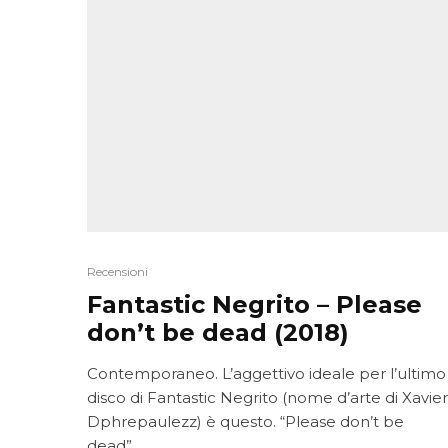
Recensioni
Fantastic Negrito – Please
don’t be dead (2018)
Contemporaneo. L’aggettivo ideale per l’ultimo
disco di Fantastic Negrito (nome d’arte di Xavier
Dphrepaulezz) è questo. “Please don’t be
©2017-2023 The Synthposium Clan
dead”...