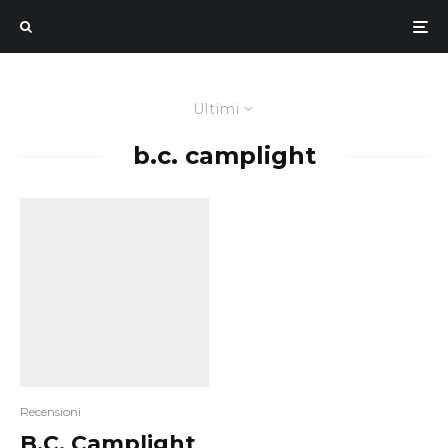
Ultimi
b.c. camplight
Recensioni
B.C. Camplight